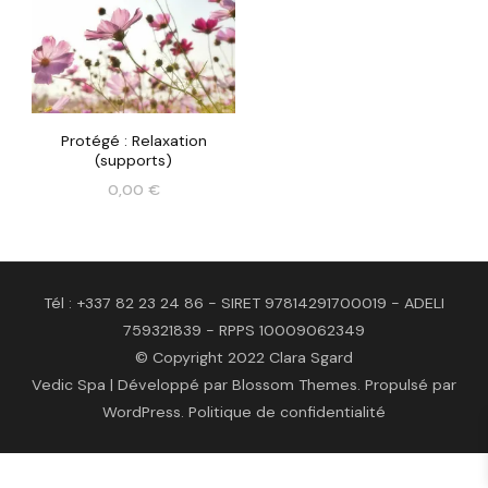
Protégé : Relaxation
(supports)
0,00
€
Tél : +337 82 23 24 86 - SIRET 97814291700019 - ADELI
759321839 - RPPS 10009062349
© Copyright 2022 Clara Sgard
Vedic Spa | Développé par
Blossom Themes
. Propulsé par
WordPress
.
Politique de confidentialité