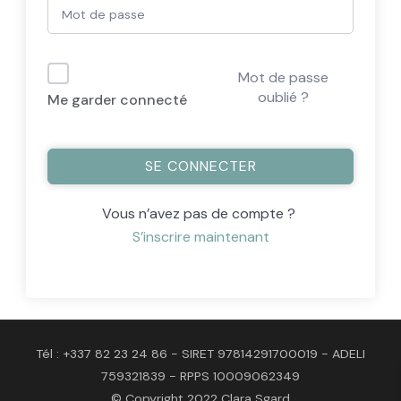
Mot de passe
oublié ?
Me garder connecté
SE CONNECTER
Vous n’avez pas de compte ?
S’inscrire maintenant
Tél : +337 82 23 24 86 - SIRET 97814291700019 - ADELI
759321839 - RPPS 10009062349
© Copyright 2022 Clara Sgard