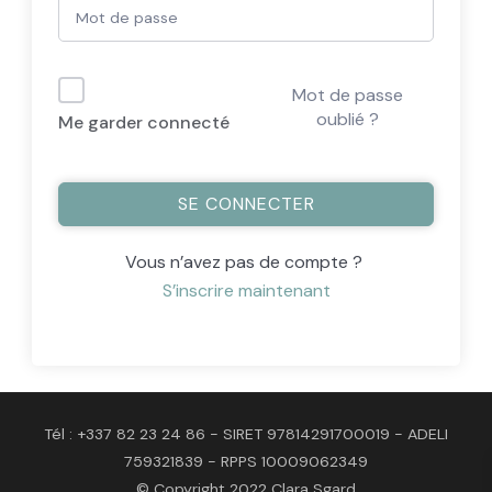
Mot de passe
oublié ?
Me garder connecté
SE CONNECTER
Vous n’avez pas de compte ?
S’inscrire maintenant
Tél : +337 82 23 24 86 - SIRET 97814291700019 - ADELI
759321839 - RPPS 10009062349
© Copyright 2022 Clara Sgard