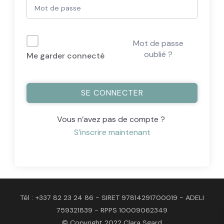
Mot de passe
oublié ?
Me garder connecté
SE CONNECTER
Vous n’avez pas de compte ?
S’inscrire maintenant
Tél : +337 82 23 24 86 - SIRET 97814291700019 - ADELI
759321839 - RPPS 10009062349
© Copyright 2022 Clara Sgard