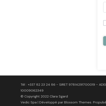
Tél : +337 82 23 24 86 - SIRET 97814291700019 - ADE
10009062349
© Copyright 2022 Clara Sgard
Vedic Spa | Développé par
Blossom Themes
. Propuls