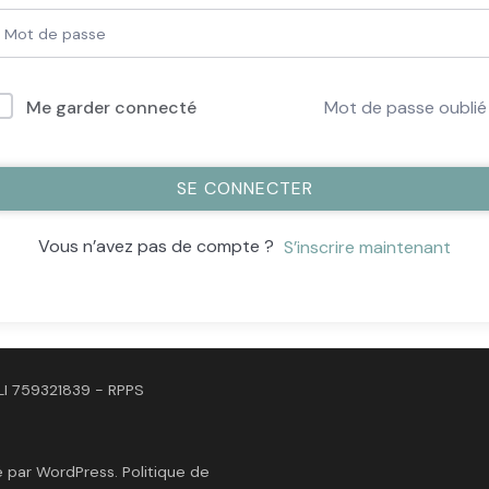
Me garder connecté
Mot de passe oublié
SE CONNECTER
Vous n’avez pas de compte ?
S’inscrire maintenant
LI 759321839 - RPPS
é par
WordPress
.
Politique de