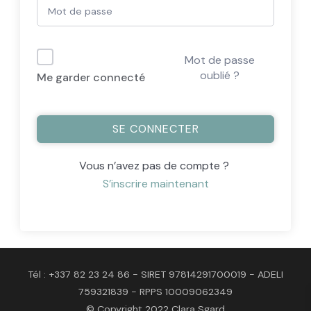
Mot de passe
oublié ?
Me garder connecté
SE CONNECTER
Vous n’avez pas de compte ?
S’inscrire maintenant
Tél : +337 82 23 24 86 - SIRET 97814291700019 - ADELI
759321839 - RPPS 10009062349
© Copyright 2022 Clara Sgard