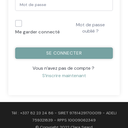
Mot de passe
oublié ?
Me garder connecté
SE CONNECTER
Vous n’avez pas de compte ?
S’inscrire maintenant
Tél : +337 82 23 24 86 - SIRET 97814291700019 - ADELI
759321839 - RPPS 10009062349
© Copyright 2022 Clara Sgard