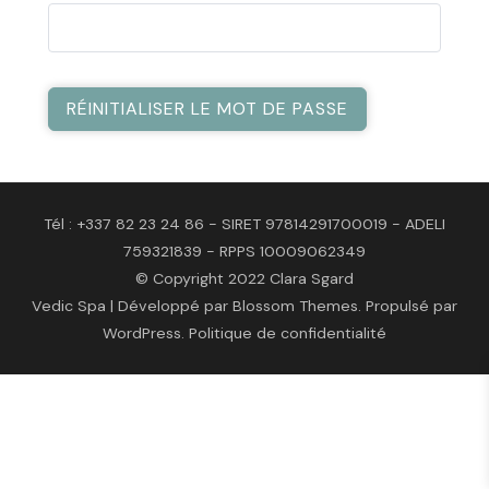
RÉINITIALISER LE MOT DE PASSE
Tél : +337 82 23 24 86 - SIRET 97814291700019 - ADELI
759321839 - RPPS 10009062349
© Copyright 2022 Clara Sgard
Vedic Spa | Développé par
Blossom Themes
. Propulsé par
WordPress
.
Politique de confidentialité