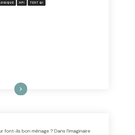
LOGIQUE
HPI
TEST QI
ire la suite
eur font-ils bon ménage ? Dans l’imaginaire