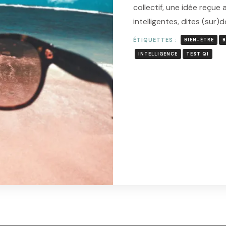
collectif, une idée reçue 
intelligentes, dites (sur)
ÉTIQUETTES :
BIEN-ÊTRE
B
INTELLIGENCE
TEST QI
L