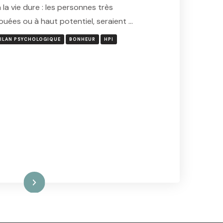
a la vie dure : les personnes très
douées ou à haut potentiel, seraient …
ILAN PSYCHOLOGIQUE
BONHEUR
HPI
ire la suite