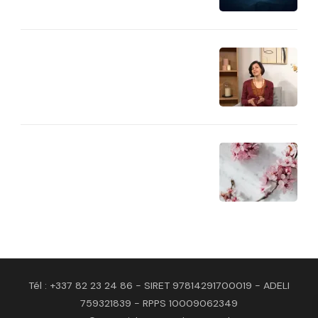
Tél : +337 82 23 24 86 - SIRET 97814291700019 - ADELI
759321839 - RPPS 10009062349