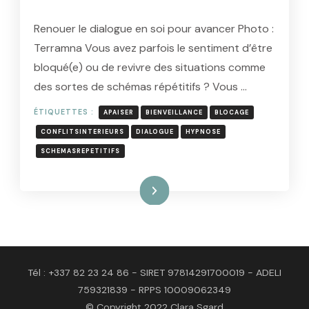
Renouer le dialogue en soi pour avancer Photo :
Terramna Vous avez parfois le sentiment d’être
bloqué(e) ou de revivre des situations comme
des sortes de schémas répétitifs ? Vous …
ÉTIQUETTES :
APAISER
BIENVEILLANCE
BLOCAGE
CONFLITSINTERIEURS
DIALOGUE
HYPNOSE
SCHEMASREPETITIFS
Lire la suite
Tél : +337 82 23 24 86 - SIRET 97814291700019 - ADELI
759321839 - RPPS 10009062349
© Copyright 2022 Clara Sgard