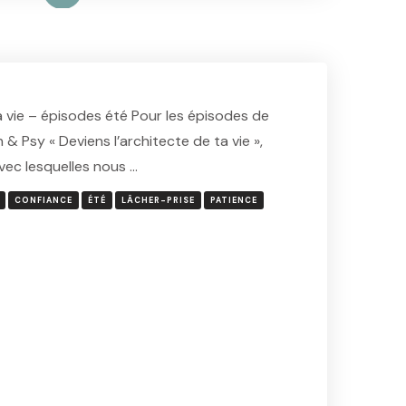
a vie – épisodes été Pour les épisodes de
& Psy « Deviens l’architecte de ta vie »,
avec lesquelles nous …
CONFIANCE
ÉTÉ
LÂCHER-PRISE
PATIENCE