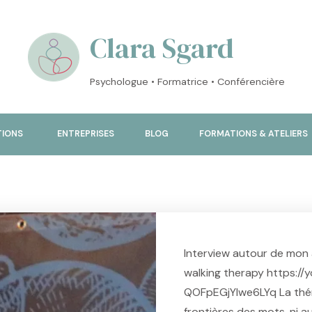
Clara Sgard
Psychologue • Formatrice • Conférencière
TIONS
ENTREPRISES
BLOG
FORMATIONS & ATELIERS
Interview autour de mon
walking therapy https:/
QOFpEGjYIwe6LYq La thér
frontières des mots, ni a