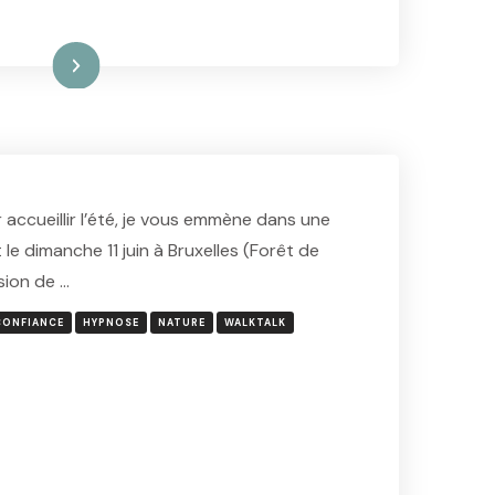
ire la suite
 accueillir l’été, je vous emmène dans une
le dimanche 11 juin à Bruxelles (Forêt de
sion de …
CONFIANCE
HYPNOSE
NATURE
WALKTALK