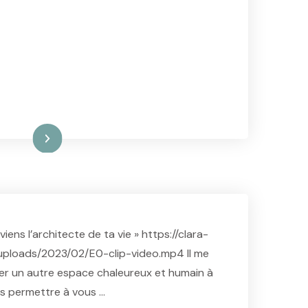
ire la suite
ns l’architecte de ta vie » https://clara-
ploads/2023/02/E0-clip-video.mp4 Il me
er un autre espace chaleureux et humain à
us permettre à vous …