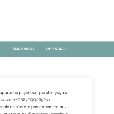
TÉMOIGNAGES
EN PRATIQUE
 approche psychocorporelle : yoga et
/youtu.be/KD86yTQQ59g?si=-
apie ne s’arrête pas forcément aux
ux quatre murs d’un bureau classique.