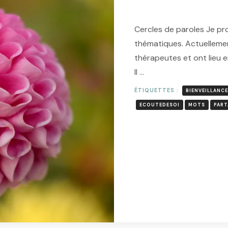
Cercles de paroles Je pr
thématiques. Actuellemen
thérapeutes et ont lieu e
Il …
ÉTIQUETTES :
BIENVEILLANCE
ECOUTEDESOI
MOTS
PART
L