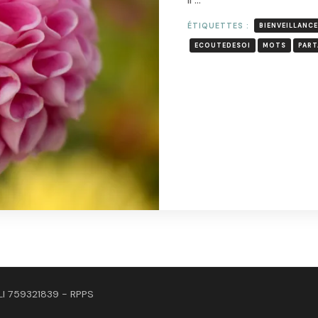
ÉTIQUETTES :
BIENVEILLANCE
ECOUTEDESOI
MOTS
PART
L
LI 759321839 - RPPS