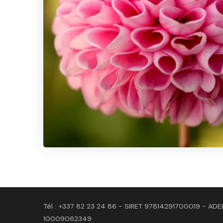
Tél : +337 82 23 24 86 - SIRET 97814291700019 - ADE
10009062349