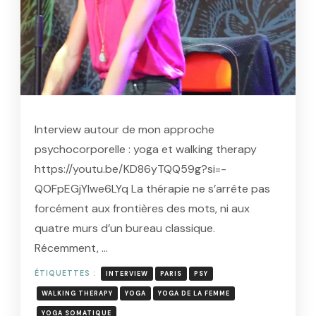
Interview autour de mon approche
psychocorporelle : yoga et walking therapy
https://youtu.be/KD86yTQQ59g?si=-
QOFpEGjYIwe6LYq La thérapie ne s’arrête pas
forcément aux frontières des mots, ni aux
quatre murs d’un bureau classique.
Récemment, …
ÉTIQUETTES :
INTERVIEW
PARIS
PSY
WALKING THERAPY
YOGA
YOGA DE LA FEMME
YOGA SOMATIQUE