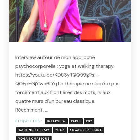
Interview autour de mon approche
psychocorporelle : yoga et walking therapy
https://youtu.be/KD86yTQQ59g?si=-
QOFpEGjYIwe6LYq La thérapie ne s’arrête pas
forcément aux frontières des mots, ni aux
quatre murs d’un bureau classique.
Récemment, …
ÉTIQUETTES :
INTERVIEW
PARIS
PSY
WALKING THERAPY
YOGA
YOGA DE LA FEMME
YOGA SOMATIQUE