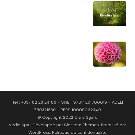
Tél : +337 82 23 24 86 - SIRET 97814291700019 - ADELI
759321839 - RPPS 10009062349
© Copyright 2022 Clara Sgard
Vedic Spa | Développé par
Blossom Themes
. Propulsé par
WordPress
.
Politique de confidentialité