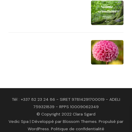
Tél : +337 82 23 24 86 - SIRET 97814291700019 - ADELI
759321839 - RPPS 10009062349
© Copyright 2022 Clara Sgard
Vedic Spa | Développé par
Blossom Themes
. Propulsé par
WordPress
.
Politique de confidentialité