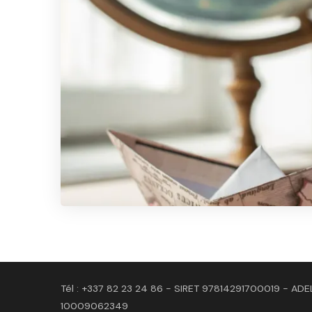
Tél : +337 82 23 24 86 - SIRET 97814291700019 - ADE
10009062349