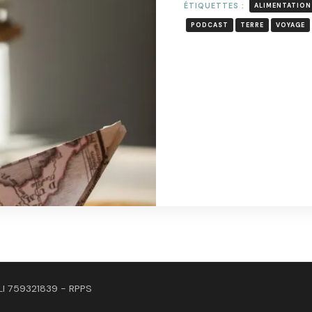
ÉTIQUETTES :
ALIMENTATION
PODCAST
TERRE
VOYAGE
L
LI 759321839 - RPPS